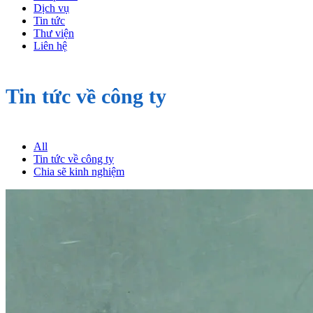
Dịch vụ
Tin tức
Thư viện
Liên hệ
Tin tức về công ty
All
Tin tức về công ty
Chia sẽ kinh nghiệm