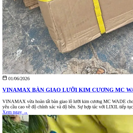
01/06/2026
VINAMAX BÀN GIAO LƯỠI KIM CƯƠNG MC WA
VINAMAX vừa hoàn tất bàn giao lô lưỡi kim cương MC WADE cho đối 
yêu cầu cao về độ chính xác và độ bền. Sự hợp tác với LIXIL tiếp t
Xem ngay →