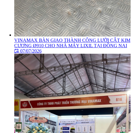
VINAMAX BÀN GIAO THÀNH CÔNG LƯỠI CẮT KIM
CƯƠNG Ø910 CHO NHÀ MÁY LIXIL TẠI ĐỒNG NAI
07/07/2026