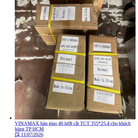
VINAMAX bàn giao 40 lưỡi cắt TCT 355*25.4 cho khách
hàng TP HCM
11/07/2026