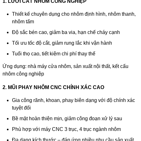
1. LƯỠI CẮT NHÔM CÔNG NGHIỆP
Thiết kế chuyên dụng cho nhôm định hình, nhôm thanh,
nhôm tấm
Độ sắc bén cao, giảm ba via, hạn chế cháy cạnh
Tối ưu tốc độ cắt, giảm rung lắc khi vận hành
Tuổi thọ cao, tiết kiệm chi phí thay thế
Ứng dụng: nhà máy cửa nhôm, sản xuất nội thất, kết cấu
nhôm công nghiệp
2. MŨI PHAY NHÔM CNC CHÍNH XÁC CAO
Gia công rãnh, khoan, phay biên dạng với độ chính xác
tuyệt đối
Bề mặt hoàn thiện mịn, giảm công đoạn xử lý sau
Phù hợp với máy CNC 3 trục, 4 trục ngành nhôm
Đa dạng kích thước – đáp ứng nhiều nhu cầu sản xuất