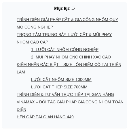
Mục lục
TRÌNH DIỄN GIẢI PHÁP CẮT & GIA CÔNG NHÔM QUY
MÔ CÔNG NGHIỆP
TRỌNG TÂM TRƯNG BÀY: LƯỠI CẮT & MŨI PHAY
NHÔM CAO CẤP
1. LƯỠI CẮT NHÔM CÔNG NGHIỆP
2. MŨI PHAY NHÔM CNC CHÍNH XÁC CAO
ĐIỂM NHẤN ĐẶC BIỆT – SIZE LỚN HIẾM CÓ TẠI TRIỂN
LÃM
LƯỠI CẮT NHÔM SIZE 1000MM
LƯỠI CẮT THÉP SIZE 700MM
TRÌNH DIỄN & TƯ VẤN TRỰC TIẾP TẠI GIAN HÀNG
VINAMAX – ĐỐI TÁC GIẢI PHÁP GIA CÔNG NHÔM TOÀN
DIỆN
HẸN GẶP TẠI GIAN HÀNG 449