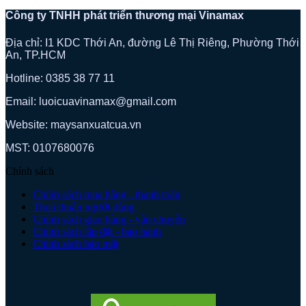
Công ty TNHH phát triển thương mại Vinamax
Địa chỉ: I1 KDC Thới An, đường Lê Thị Riêng, Phường Thới
An, TP.HCM
Hotline: 0385 38 77 11
Email: luoicuavinamax@gmail.com
Website: maysanxuatcua.vn
MST:
0107680076
Chính sách
Chính sách mua hàng - thanh toán
Thoả thuận người dùng
Chính sách giao hàng - vận chuyển
Chính sách lắp đặt - bảo hành
Chính sách bảo mật