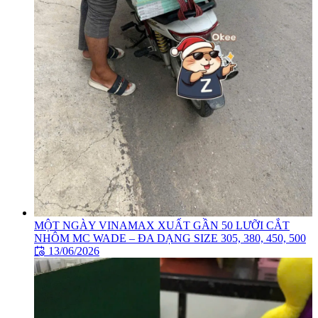
MỘT NGÀY VINAMAX XUẤT GẦN 50 LƯỠI CẮT
NHÔM MC WADE – ĐA DẠNG SIZE 305, 380, 450, 500
13/06/2026