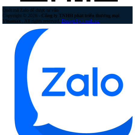
Quét mã Zalo để được tư vấn
Copyright © 2026 -
Công ty TNHH phát triển thương mại
Vinamax
. All rights reserved.
Design by i-web.vn