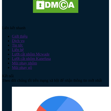
Liên kết nhanh
Giới thiệu
Dịch vụ
Tin tức
Liên hệ
Lưỡi cắt nhôm Mcwade
Lưỡi cắt nhôm Kanefusa
Mũi phay nhôm
Mũi phay gỗ
Kết nối
Theo dõi chúng tôi trên mạng xã hội để nhận thông tin mới nhất