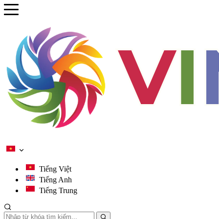
se menu
ubmenu
ubmenu
ubmenu
ubmenu
Tiếng Việt
Tiếng Anh
Tiếng Trung