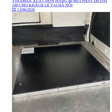
VINAMAX XUẤT ĐƠN HÀNG 40 MŨI PHAY D8 DÀI
100 CHO KHÁCH LẺ TẠI HÀ NỘI
13/06/2026