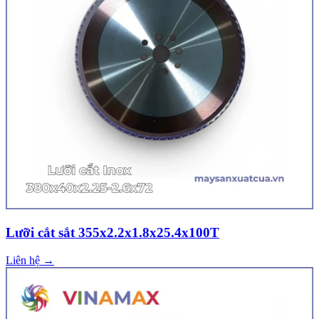
Lưỡi cắt sắt 355x2.2x1.8x25.4x100T
Liên hệ →