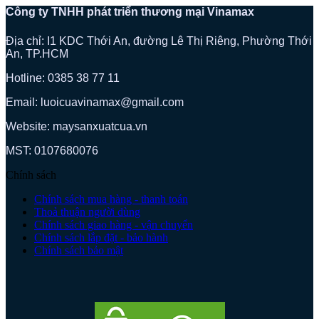
Công ty TNHH phát triển thương mại Vinamax
Địa chỉ: I1 KDC Thới An, đường Lê Thị Riêng, Phường Thới
An, TP.HCM
Hotline: 0385 38 77 11
Email: luoicuavinamax@gmail.com
Website: maysanxuatcua.vn
MST:
0107680076
Chính sách
Chính sách mua hàng - thanh toán
Thoả thuận người dùng
Chính sách giao hàng - vận chuyển
Chính sách lắp đặt - bảo hành
Chính sách bảo mật