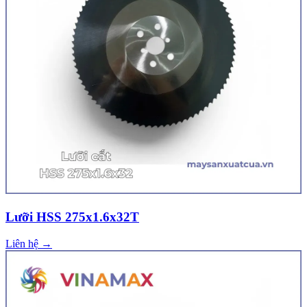
Lưỡi HSS 275x1.6x32T
Liên hệ →