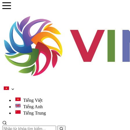
se menu
ubmenu
ubmenu
ubmenu
ubmenu
Tiếng Việt
Tiếng Anh
Tiếng Trung