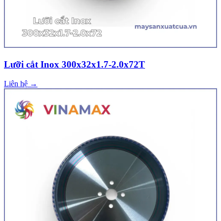
Lưỡi cắt Inox 300x32x1.7-2.0x72T
Liên hệ →