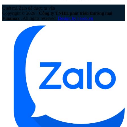
Quét mã Zalo để được tư vấn
Copyright © 2026 -
Công ty TNHH phát triển thương mại
Vinamax
. All rights reserved.
Design by i-web.vn