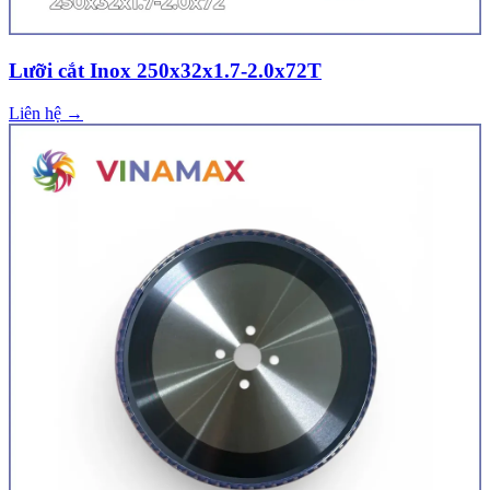
Lưỡi cắt Inox 250x32x1.7-2.0x72T
Liên hệ →