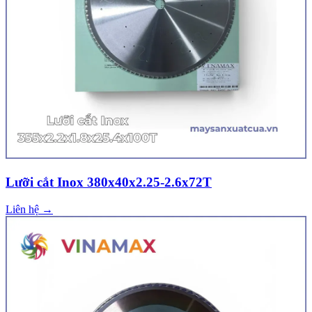
Lưỡi cắt Inox 380x40x2.25-2.6x72T
Liên hệ →