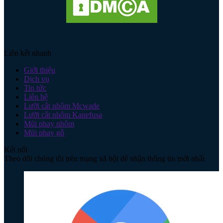
Liên kết nhanh
Giới thiệu
Dịch vụ
Tin tức
Liên hệ
Lưỡi cắt nhôm Mcwade
Lưỡi cắt nhôm Kanefusa
Mũi phay nhôm
Mũi phay gỗ
Kết nối
Theo dõi chúng tôi trên mạng xã hội để nhận thông tin mới nhất