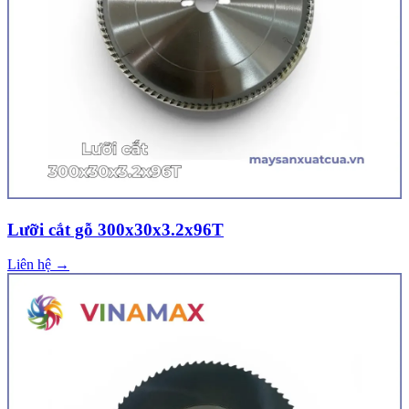
Lưỡi cắt gỗ 300x30x3.2x96T
Liên hệ →