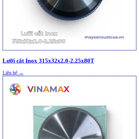
Lưỡi cắt Inox 315x32x2.0-2.25x80T
Liên hệ →