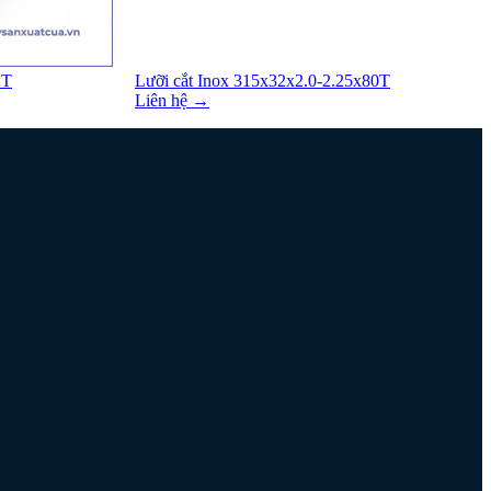
2T
Lưỡi cắt Inox 315x32x2.0-2.25x80T
Liên hệ →