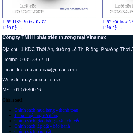
Lưỡi HSS 300x2.0x32T
Lưỡi cắt Inox 
Liên hệ →
Liên hệ →
Công ty TNHH phát triển thương mại Vinamax
Địa chỉ: I1 KDC Thới An, đường Lê Thị Riêng, Phường Thới
Hotline: 0385 38 77 11
Email: luoicuavinamax@gmail.com
Website: maysanxuatcua.vn
MST:
0107680076
Chính sách
Chính sách mua hàng - thanh toán
Thoả thuận người dùng
Chính sách giao hàng - vận chuyển
Chính sách lắp đặt - bảo hành
Chính sách bảo mật