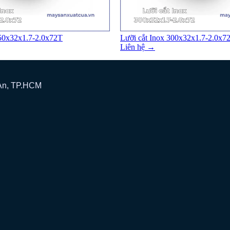
250x32x1.7-2.0x72T
Lưỡi cắt Inox 300x32x1.7-2.0x7
Liên hệ →
 An, TP.HCM