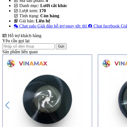
Mã sản phẩm:
4
Danh mục:
Lưỡi cắt khác
Lượt xem:
170
Tình trạng:
Còn hàng
Giá bán:
Liên hệ
Chat zalo
Giải đáp hỗ trợ ngay tức thì
Chat facebook
Giả
Hỗ trợ khách hàng
Yêu cầu gọi lại
Gửi
Sản phẩm liên quan