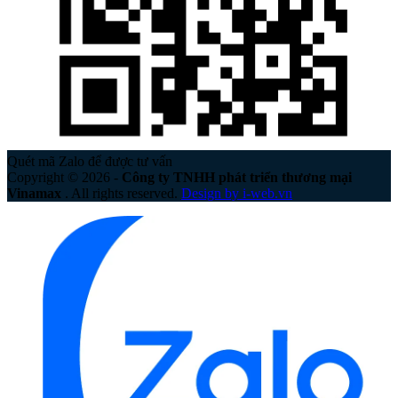
Quét mã Zalo để được tư vấn
Copyright © 2026 -
Công ty TNHH phát triển thương mại
Vinamax
. All rights reserved.
Design by i-web.vn