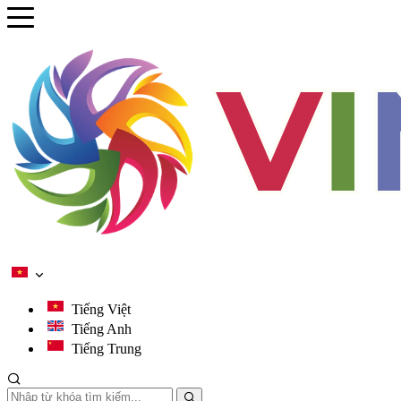
se menu
ubmenu
ubmenu
ubmenu
ubmenu
Tiếng Việt
Tiếng Anh
Tiếng Trung