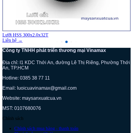
Lưỡi HSS 300x2.0x32T
Liên hệ →
Công ty TNHH phát triển thương mại Vinamax
Địa chỉ: I1 KDC Thới An, đường Lê Thị Riêng, Phường Thới
An, TP.HCM
Hotline: 0385 38 77 11
Email: luoicuavinamax@gmail.com
Website: maysanxuatcua.vn
MST:
0107680076
Chính sách
Chính sách mua hàng - thanh toán