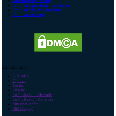
Thoả thuận người dùng
Chính sách giao hàng - vận chuyển
Chính sách lắp đặt - bảo hành
Chính sách bảo mật
Liên kết nhanh
Giới thiệu
Dịch vụ
Tin tức
Liên hệ
Lưỡi cắt nhôm Mcwade
Lưỡi cắt nhôm Kanefusa
Mũi phay nhôm
Mũi phay gỗ