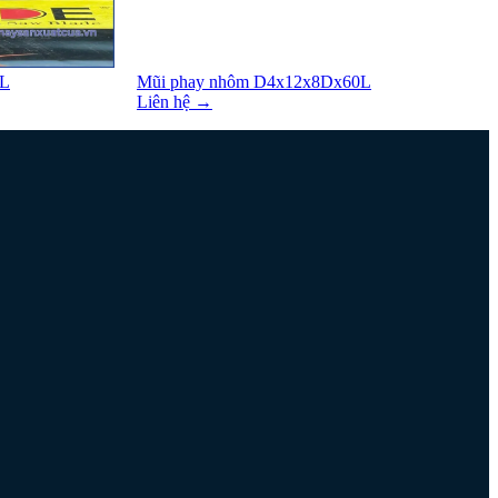
0L
Mũi phay nhôm D4x12x8Dx60L
Liên hệ →