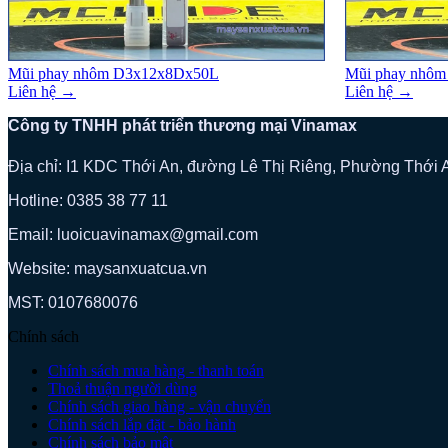
Mũi phay nhôm D3x12x8Dx50L
Mũi phay nhô
Liên hệ →
Liên hệ →
Công ty TNHH phát triển thương mại Vinamax
Địa chỉ: I1 KDC Thới An, đường Lê Thị Riêng, Phường Thới
Hotline: 0385 38 77 11
Email: luoicuavinamax@gmail.com
Website: maysanxuatcua.vn
MST:
0107680076
Chính sách
Chính sách mua hàng - thanh toán
Thoả thuận người dùng
Chính sách giao hàng - vận chuyển
Chính sách lắp đặt - bảo hành
Chính sách bảo mật