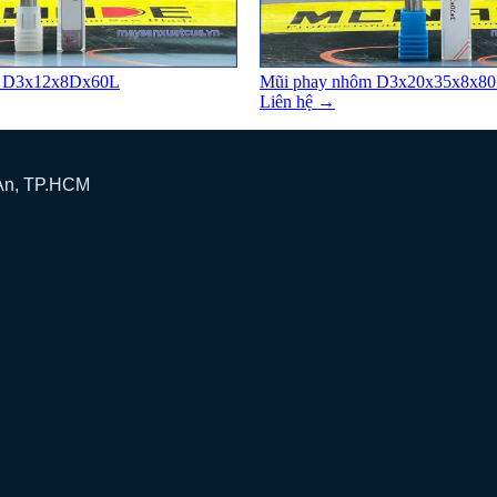
m D3x12x8Dx60L
Mũi phay nhôm D3x20x35x8x8
Liên hệ →
 An, TP.HCM