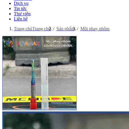
Dịch vụ
Tin tức
Thư viện
Liên hệ
Trang chủ
Trang chủ
Sản phẩm
Mũi phay nhôm