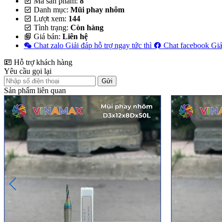
Mã sản phẩm:
8
Danh mục:
Mũi phay nhôm
Lượt xem:
144
Tình trạng:
Còn hàng
Giá bán:
Liên hệ
Chat zalo
Giải đáp hỗ trợ ngay tức thì
Chat facebook
Giả
Hỗ trợ khách hàng
Yêu cầu gọi lại
Gửi
Sản phẩm liên quan