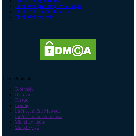
Thoả thuận người dùng
Chính sách giao hàng - vận chuyển
Chính sách lắp đặt - bảo hành
Chính sách bảo mật
Liên kết nhanh
Giới thiệu
Dịch vụ
Tin tức
Liên hệ
Lưỡi cắt nhôm Mcwade
Lưỡi cắt nhôm Kanefusa
Mũi phay nhôm
Mũi phay gỗ