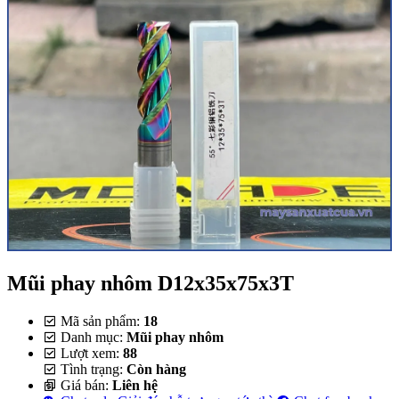
Mũi phay nhôm D12x35x75x3T
Mã sản phẩm:
18
Danh mục:
Mũi phay nhôm
Lượt xem:
88
Tình trạng:
Còn hàng
Giá bán:
Liên hệ