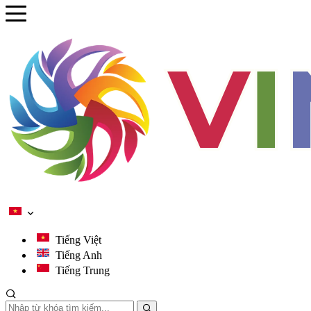
se menu
ubmenu
ubmenu
ubmenu
ubmenu
Tiếng Việt
Tiếng Anh
Tiếng Trung