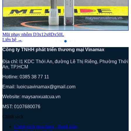
Mũi phay nhôm D3x12x8Dx50L
Liên hệ →
Công ty TNHH phát triển thương mại Vinamax
Địa chỉ: I1 KDC Thới An, đường Lê Thị Riêng, Phường Thới
An, TP.HCM
Hotline: 0385 38 77 11
Email: luoicuavinamax@gmail.com
Website: maysanxuatcua.vn
MST:
0107680076
Chính sách
Chính sách mua hàng - thanh toán