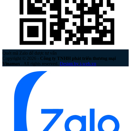
Quét mã Zalo để được tư vấn
Copyright © 2026 -
Công ty TNHH phát triển thương mại
Vinamax
. All rights reserved.
Design by i-web.vn