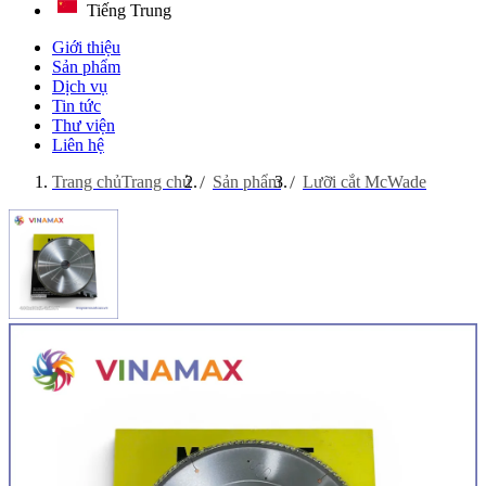
Tiếng Trung
Giới thiệu
Sản phẩm
Dịch vụ
Tin tức
Thư viện
Liên hệ
Trang chủ
Trang chủ
Sản phẩm
Lưỡi cắt McWade