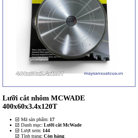
Lưỡi cắt nhôm MCWADE
400x60x3.4x120T
Mã sản phẩm:
17
Danh mục:
Lưỡi cắt McWade
Lượt xem:
144
Tình trạng:
Còn hàng