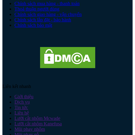
Chính sách mua hàng - thanh toán
Thoả thuận người dùng
Chính sách giao hàng - vận chuyển
Chính sách lắp đặt - bảo hành
Chính sách bảo mật
Liên kết nhanh
Giới thiệu
Dịch vụ
Tin tức
Liên hệ
Lưỡi cắt nhôm Mcwade
Lưỡi cắt nhôm Kanefusa
Mũi phay nhôm
Mũi phay gỗ