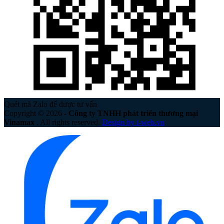
Quét mã Zalo để được tư vấn
Copyright © 2026 -
Công ty TNHH phát triển thương mại
Vinamax
. All rights reserved.
Design by i-web.vn