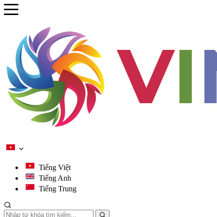
se menu
ubmenu
ubmenu
ubmenu
ubmenu
Tiếng Việt
Tiếng Anh
Tiếng Trung