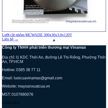
Lưỡi cắt nhôm MCWADE 300x30x3.0x120T
Liên hệ →
Công ty TNHH phát triển thương mại Vinamax
Địa chỉ: I1 KDC Thới An, đường Lê Thị Riêng, Phường Thới
An, TP.HCM
Hotline: 0385 38 77 11
Email: luoicuavinamax@gmail.com
Website: maysanxuatcua.vn
MST:
0107680076
Chính sách