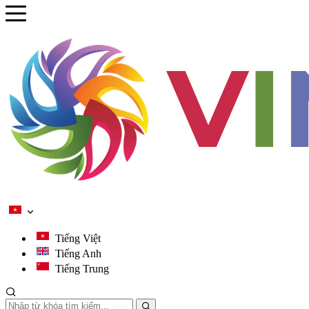
se menu
ubmenu
ubmenu
ubmenu
ubmenu
Tiếng Việt
Tiếng Anh
Tiếng Trung