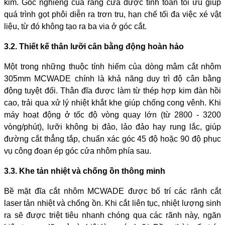
kim. Góc nghiêng của răng cưa được tính toán tối ưu giúp
quá trình gọt phôi diễn ra trơn tru, hạn chế tối đa việc xé vật
liệu, từ đó không tạo ra ba via ở góc cắt.
3.2. Thiết kế thân lưỡi cân bằng động hoàn hảo
Một trong những thuộc tính hiếm của dòng mâm cắt nhôm
305mm MCWADE chính là khả năng duy trì độ cân bằng
động tuyệt đối. Thân đĩa được làm từ thép hợp kim đàn hồi
cao, trải qua xử lý nhiệt khắt khe giúp chống cong vênh. Khi
máy hoạt động ở tốc độ vòng quay lớn (từ 2800 - 3200
vòng/phút), lưỡi không bị đảo, lảo đảo hay rung lắc, giúp
đường cắt thẳng tắp, chuẩn xác góc 45 độ hoặc 90 độ phục
vụ công đoạn ép góc cửa nhôm phía sau.
3.3. Khe tản nhiệt và chống ồn thông minh
Bề mặt đĩa cắt nhôm MCWADE được bố trí các rãnh cắt
laser tản nhiệt và chống ồn. Khi cắt liên tục, nhiệt lượng sinh
ra sẽ được triệt tiêu nhanh chóng qua các rãnh này, ngăn