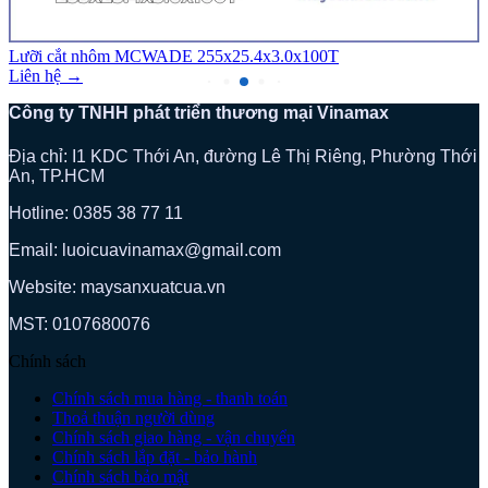
Lưỡi cắt nhôm MCWADE 255x25.4x3.0x100T
Liên hệ →
Công ty TNHH phát triển thương mại Vinamax
Địa chỉ: I1 KDC Thới An, đường Lê Thị Riêng, Phường Thới
An, TP.HCM
Hotline: 0385 38 77 11
Email: luoicuavinamax@gmail.com
Website: maysanxuatcua.vn
MST:
0107680076
Chính sách
Chính sách mua hàng - thanh toán
Thoả thuận người dùng
Chính sách giao hàng - vận chuyển
Chính sách lắp đặt - bảo hành
Chính sách bảo mật