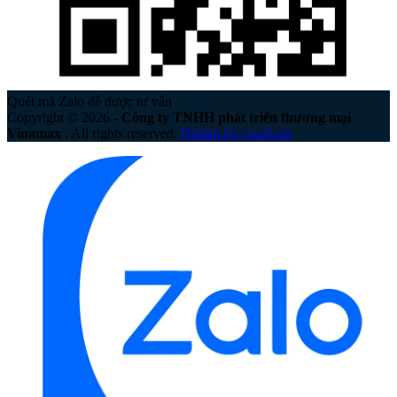
Quét mã Zalo để được tư vấn
Copyright © 2026 -
Công ty TNHH phát triển thương mại
Vinamax
. All rights reserved.
Design by i-web.vn