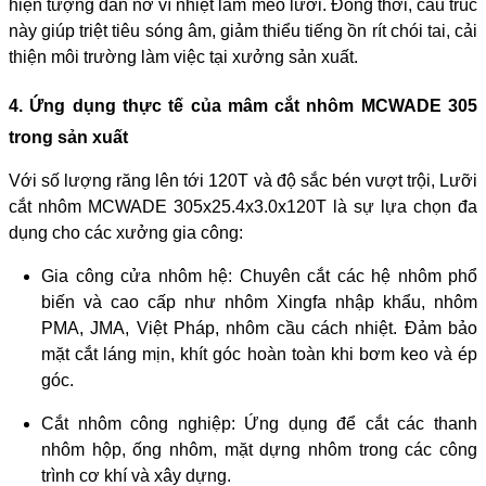
hiện tượng dãn nở vì nhiệt làm méo lưỡi. Đồng thời, cấu trúc
này giúp triệt tiêu sóng âm, giảm thiểu tiếng ồn rít chói tai, cải
thiện môi trường làm việc tại xưởng sản xuất.
4. Ứng dụng thực tế của mâm cắt nhôm MCWADE 305
trong sản xuất
Với số lượng răng lên tới 120T và độ sắc bén vượt trội, Lưỡi
cắt nhôm MCWADE 305x25.4x3.0x120T là sự lựa chọn đa
dụng cho các xưởng gia công:
Gia công cửa nhôm hệ: Chuyên cắt các hệ nhôm phổ
biến và cao cấp như nhôm Xingfa nhập khẩu, nhôm
PMA, JMA, Việt Pháp, nhôm cầu cách nhiệt. Đảm bảo
mặt cắt láng mịn, khít góc hoàn toàn khi bơm keo và ép
góc.
Cắt nhôm công nghiệp: Ứng dụng để cắt các thanh
nhôm hộp, ống nhôm, mặt dựng nhôm trong các công
trình cơ khí và xây dựng.