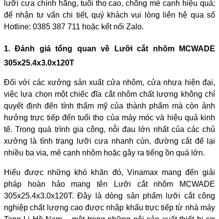
lưỡi cưa chính hãng, tuổi thọ cao, chống mẻ cạnh hiệu quả;
để nhận tư vấn chi tiết, quý khách vui lòng liên hệ qua số
Hotline: 0385 387 711 hoặc kết nối Zalo.
1. Đánh giá tổng quan về Lưỡi cắt nhôm MCWADE
305x25.4x3.0x120T
Đối với các xưởng sản xuất cửa nhôm, cửa nhựa hiện đại,
việc lựa chọn một chiếc đĩa cắt nhôm chất lượng không chỉ
quyết định đến tính thẩm mỹ của thành phẩm mà còn ảnh
hưởng trực tiếp đến tuổi thọ của máy móc và hiệu quả kinh
tế. Trong quá trình gia công, nỗi đau lớn nhất của các chủ
xưởng là tình trạng lưỡi cưa nhanh cùn, đường cắt để lại
nhiều ba via, mẻ cạnh nhôm hoặc gây ra tiếng ồn quá lớn.
Hiểu được những khó khăn đó, Vinamax mang đến giải
pháp hoàn hảo mang tên Lưỡi cắt nhôm MCWADE
305x25.4x3.0x120T. Đây là dòng sản phẩm lưỡi cắt công
nghiệp chất lượng cao được nhập khẩu trực tiếp từ nhà máy