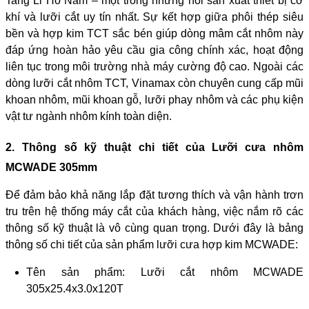
Tang Li Hồ Nam – một trong những nôi sản xuất thiết bị cơ
khí và lưỡi cắt uy tín nhất. Sự kết hợp giữa phôi thép siêu
bền và hợp kim TCT sắc bén giúp dòng mâm cắt nhôm này
đáp ứng hoàn hảo yêu cầu gia công chính xác, hoạt động
liên tục trong môi trường nhà máy cường độ cao. Ngoài các
dòng lưỡi cắt nhôm TCT, Vinamax còn chuyên cung cấp mũi
khoan nhôm, mũi khoan gỗ, lưỡi phay nhôm và các phụ kiện
vật tư ngành nhôm kính toàn diện.
2. Thông số kỹ thuật chi tiết của Lưỡi cưa nhôm
MCWADE 305mm
Để đảm bảo khả năng lắp đặt tương thích và vận hành trơn
tru trên hệ thống máy cắt của khách hàng, việc nắm rõ các
thông số kỹ thuật là vô cùng quan trọng. Dưới đây là bảng
thông số chi tiết của sản phẩm lưỡi cưa hợp kim MCWADE:
Tên sản phẩm: Lưỡi cắt nhôm MCWADE
305x25.4x3.0x120T