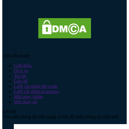
Liên kết nhanh
Giới thiệu
Dịch vụ
Tin tức
Liên hệ
Lưỡi cắt nhôm Mcwade
Lưỡi cắt nhôm Kanefusa
Mũi phay nhôm
Mũi phay gỗ
Kết nối
Theo dõi chúng tôi trên mạng xã hội để nhận thông tin mới nhất