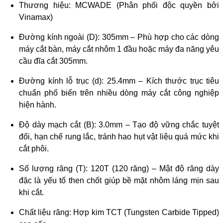
Thương hiệu: MCWADE (Phân phối độc quyền bởi
Vinamax)
Đường kính ngoài (D): 305mm – Phù hợp cho các dòng
máy cắt bàn, máy cắt nhôm 1 đầu hoặc máy đa năng yêu
cầu đĩa cắt 305mm.
Đường kính lỗ trục (d): 25.4mm – Kích thước trục tiêu
chuẩn phổ biến trên nhiều dòng máy cắt công nghiệp
hiện hành.
Độ dày mạch cắt (B): 3.0mm – Tạo độ vững chắc tuyệt
đối, hạn chế rung lắc, tránh hao hụt vật liệu quá mức khi
cắt phôi.
Số lượng răng (T): 120T (120 răng) – Mật độ răng dày
đặc là yếu tố then chốt giúp bề mặt nhôm láng mịn sau
khi cắt.
Chất liệu răng: Hợp kim TCT (Tungsten Carbide Tipped)