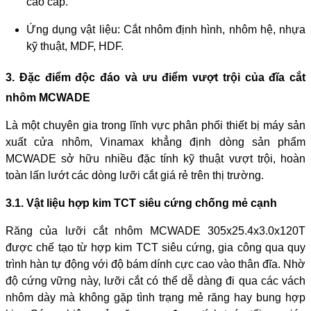
cao cấp.
Ứng dụng vật liệu: Cắt nhôm định hình, nhôm hệ, nhựa
kỹ thuật, MDF, HDF.
3. Đặc điểm độc đáo và ưu điểm vượt trội của đĩa cắt
nhôm MCWADE
Là một chuyên gia trong lĩnh vực phân phối thiết bị máy sản
xuất cửa nhôm, Vinamax khẳng định dòng sản phẩm
MCWADE sở hữu nhiều đặc tính kỹ thuật vượt trội, hoàn
toàn lấn lướt các dòng lưỡi cắt giá rẻ trên thị trường.
3.1. Vật liệu hợp kim TCT siêu cứng chống mẻ cạnh
Răng của lưỡi cắt nhôm MCWADE 305x25.4x3.0x120T
được chế tạo từ hợp kim TCT siêu cứng, gia công qua quy
trình hàn tự động với độ bám dính cực cao vào thân đĩa. Nhờ
độ cứng vững này, lưỡi cắt có thể dễ dàng đi qua các vách
nhôm dày mà không gặp tình trạng mẻ răng hay bung hợp