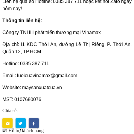
Liên hệ qua số Hotline: 0385 387 711 hoặc kết nối Zalo ngay
hôm nay!
Thông tin liên hệ:
Công ty TNHH phát triển thương mại Vinamax
Địa chỉ: I1 KDC Thới An, đường Lê Thị Riêng, P. Thới An,
Quận 12, TP.HCM
Hotline: 0385 387 711
Email: luoicuavinamax@gmail.com
Website: maysanxuatcua.vn
MST:
0107680076
Chia sẻ:
Hỗ trợ khách hàng