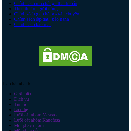
Chính sách mua hàng - thanh toán
Thoả thuận người dùng
Chính sách giao hàng - vận chuyển
Chính sách lắp đặt - bảo hành
Chính sách bảo mật
Liên kết nhanh
Giới thiệu
Dịch vụ
Tin tức
Liên hệ
Lưỡi cắt nhôm Mcwade
Lưỡi cắt nhôm Kanefusa
Mũi phay nhôm
Mũi phay gỗ