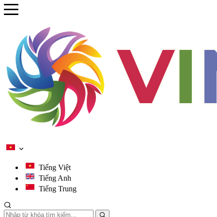
se menu
ubmenu
ubmenu
ubmenu
ubmenu
Tiếng Việt
Tiếng Anh
Tiếng Trung