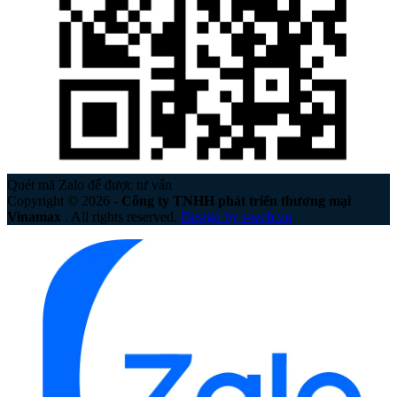
Quét mã Zalo để được tư vấn
Copyright © 2026 -
Công ty TNHH phát triển thương mại
Vinamax
. All rights reserved.
Design by i-web.vn