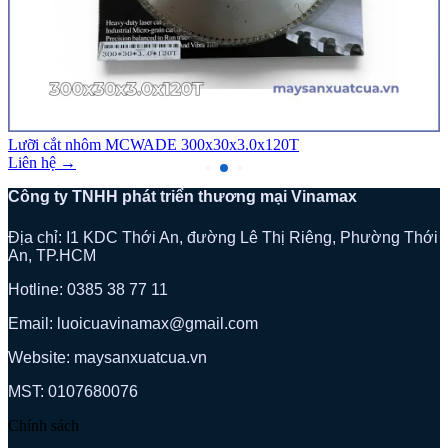
Lưỡi cắt nhôm MCWADE 300x30x3.0x120T
Liên hệ →
Công ty TNHH phát triển thương mại Vinamax
Địa chỉ: I1 KDC Thới An, đường Lê Thị Riêng, Phường Thới
An, TP.HCM
Hotline: 0385 38 77 11
Email: luoicuavinamax@gmail.com
Website: maysanxuatcua.vn
MST:
0107680076
Chính sách