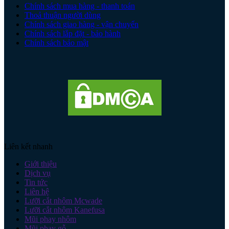
Chính sách mua hàng - thanh toán
Thoả thuận người dùng
Chính sách giao hàng - vận chuyển
Chính sách lắp đặt - bảo hành
Chính sách bảo mật
Liên kết nhanh
Giới thiệu
Dịch vụ
Tin tức
Liên hệ
Lưỡi cắt nhôm Mcwade
Lưỡi cắt nhôm Kanefusa
Mũi phay nhôm
Mũi phay gỗ