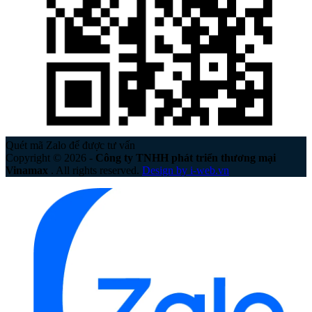
Quét mã Zalo để được tư vấn
Copyright © 2026 -
Công ty TNHH phát triển thương mại
Vinamax
. All rights reserved.
Design by i-web.vn