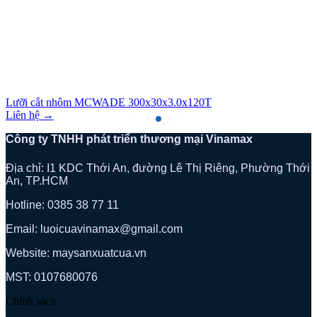
Lưỡi cắt nhôm MCWADE 300x30x3.0x120T
Liên hệ →
Công ty TNHH phát triển thương mại Vinamax
Địa chỉ: I1 KDC Thới An, đường Lê Thị Riêng, Phường Thới
An, TP.HCM
Hotline: 0385 38 77 11
Email: luoicuavinamax@gmail.com
Website: maysanxuatcua.vn
MST:
0107680076
Chính sách