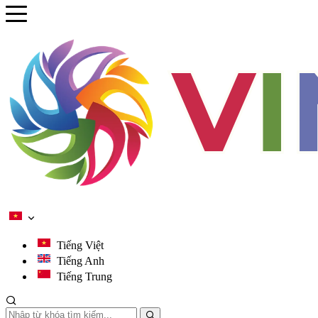
se menu
ubmenu
ubmenu
ubmenu
ubmenu
Tiếng Việt
Tiếng Anh
Tiếng Trung