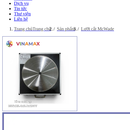
Dịch vụ
Tin tức
Thư viện
Liên hệ
Trang chủ
Trang chủ
Sản phẩm
Lưỡi cắt McWade