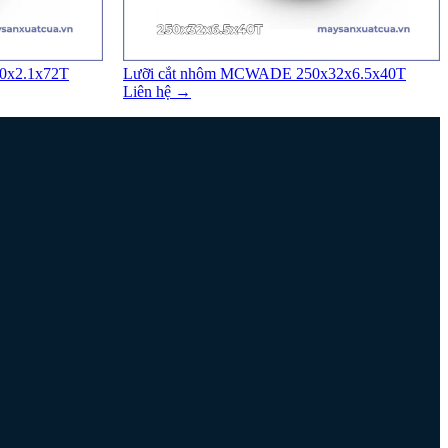
0x2.1x72T
Lưỡi cắt nhôm MCWADE 250x32x6.5x40T
Liên hệ →