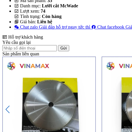
Mã sản phẩm:
35
Danh mục:
Lưỡi cắt McWade
Lượt xem:
74
Tình trạng:
Còn hàng
Giá bán:
Liên hệ
Chat zalo
Giải đáp hỗ trợ ngay tức thì
Chat facebook
Giả
Hỗ trợ khách hàng
Yêu cầu gọi lại
Gửi
Sản phẩm liên quan