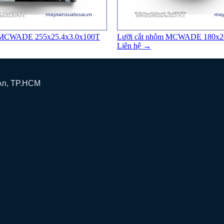
m MCWADE 255x25.4x3.0x100T
Lưỡi cắt nhôm MCWADE 180x2
Liên hệ →
 An, TP.HCM