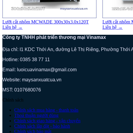
Lưỡi cắt nhôm MCWADE 300x30x3.0x120T
Lưỡi cắt nhô
Liên hệ →
Liên hệ →
Công ty TNHH phát triển thương mại Vinamax
Địa chỉ: I1 KDC Thới An, đường Lê Thị Riêng, Phường Thới
Hotline: 0385 38 77 11
Email: luoicuavinamax@gmail.com
Website: maysanxuatcua.vn
MST:
0107680076
Chính sách
Chính sách mua hàng - thanh toán
Thoả thuận người dùng
Chính sách giao hàng - vận chuyển
Chính sách lắp đặt - bảo hành
Chính sách bảo mật