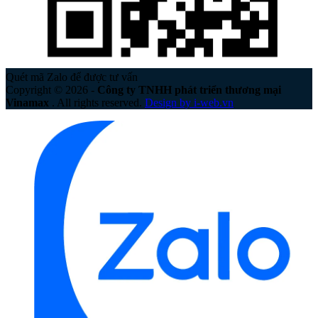
Quét mã Zalo để được tư vấn
Copyright © 2026 -
Công ty TNHH phát triển thương mại
Vinamax
. All rights reserved.
Design by i-web.vn