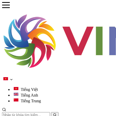
se menu
ubmenu
ubmenu
ubmenu
ubmenu
Tiếng Việt
Tiếng Anh
Tiếng Trung