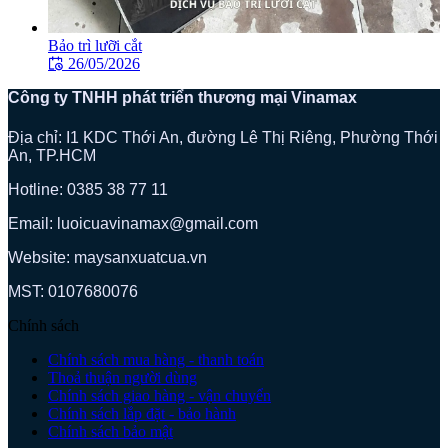
Bảo trì lưỡi cắt
26/05/2026
Công ty TNHH phát triển thương mại Vinamax
Địa chỉ: I1 KDC Thới An, đường Lê Thị Riêng, Phường Thới
An, TP.HCM
Hotline: 0385 38 77 11
Email: luoicuavinamax@gmail.com
Website: maysanxuatcua.vn
MST:
0107680076
Chính sách
Chính sách mua hàng - thanh toán
Thoả thuận người dùng
Chính sách giao hàng - vận chuyển
Chính sách lắp đặt - bảo hành
Chính sách bảo mật