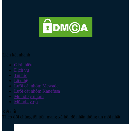
Liên kết nhanh
Giới thiệu
Dịch vụ
Tin tức
Liên hệ
Lưỡi cắt nhôm Mcwade
Lưỡi cắt nhôm Kanefusa
Mũi phay nhôm
Mũi phay gỗ
Kết nối
Theo dõi chúng tôi trên mạng xã hội để nhận thông tin mới nhất