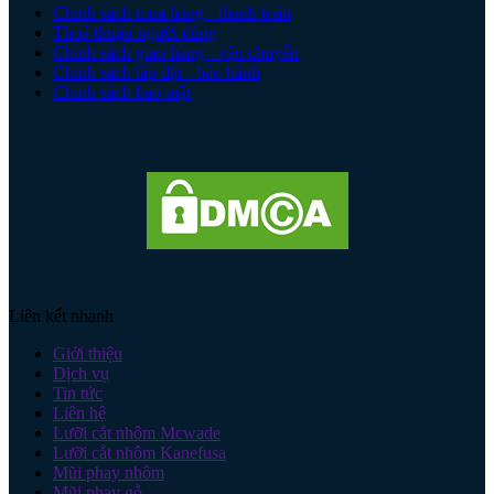
Chính sách mua hàng - thanh toán
Thoả thuận người dùng
Chính sách giao hàng - vận chuyển
Chính sách lắp đặt - bảo hành
Chính sách bảo mật
Liên kết nhanh
Giới thiệu
Dịch vụ
Tin tức
Liên hệ
Lưỡi cắt nhôm Mcwade
Lưỡi cắt nhôm Kanefusa
Mũi phay nhôm
Mũi phay gỗ