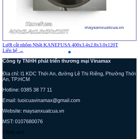
Lưỡi cắt nhôm Nhật KANEFUSA 400x3.4x2.8x3.0x120T
Liên hệ →
Công ty TNHH phát triển thương mại Vinamax
Địa chỉ: I1 KDC Thới An, đường Lê Thị Riêng, Phường Thới
An, TP.HCM
Hotline: 0385 38 77 11
Email: luoicuavinamax@gmail.com
Website: maysanxuatcua.vn
MST:
0107680076
Chính sách