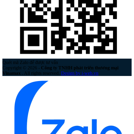
Quét mã Zalo để được tư vấn
Copyright © 2026 -
Công ty TNHH phát triển thương mại
Vinamax
. All rights reserved.
Design by i-web.vn