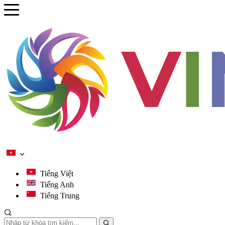
se menu
ubmenu
ubmenu
ubmenu
ubmenu
Tiếng Việt
Tiếng Anh
Tiếng Trung