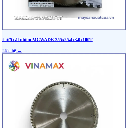
Lưỡi cắt nhôm MCWADE 255x25.4x3.0x100T
Liên hệ →