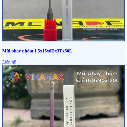
Mũi phay nhôm 1.5x15x6Dx3Tx50L
Liên hệ →