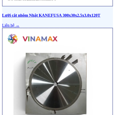
Lưỡi cắt nhôm Nhật KANEFUSA 300x30x2.5x3.0x120T
Liên hệ →