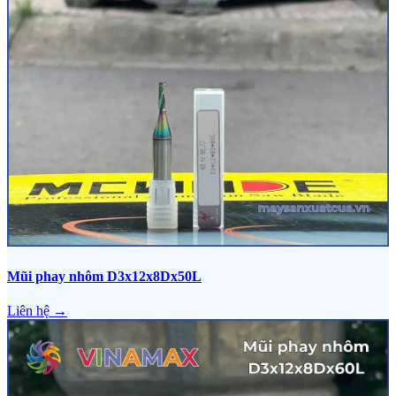
Mũi phay nhôm D3x12x8Dx50L
Liên hệ →