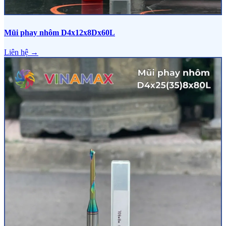
Mũi phay nhôm D4x12x8Dx60L
Liên hệ →