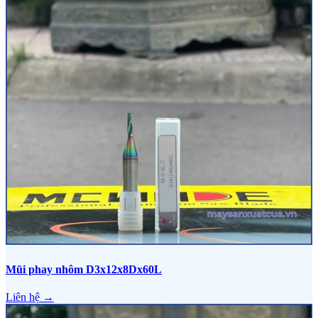
Mũi phay nhôm D3x12x8Dx60L
Liên hệ →