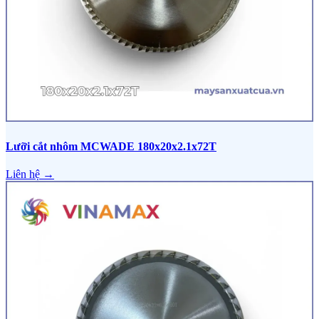
Lưỡi cắt nhôm MCWADE 180x20x2.1x72T
Liên hệ →