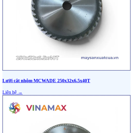
Lưỡi cắt nhôm MCWADE 250x32x6.5x40T
Liên hệ →