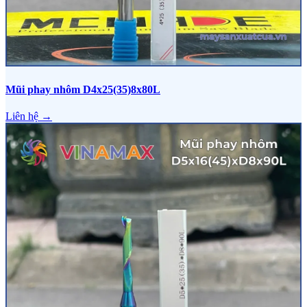
Mũi phay nhôm D4x25(35)8x80L
Liên hệ →