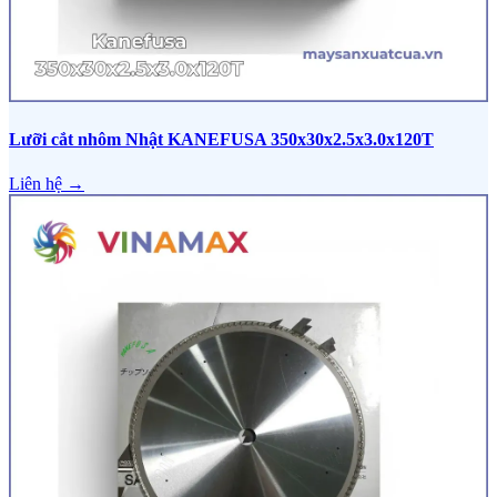
Lưỡi cắt nhôm Nhật KANEFUSA 350x30x2.5x3.0x120T
Liên hệ →