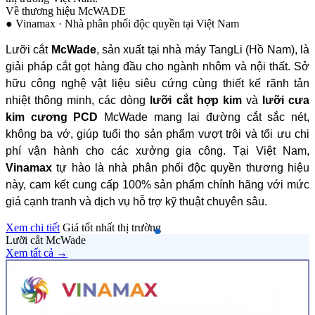
Về thương hiệu KANEFUSA
● Nhật Bản · Thành lập 1934
à
Thương hiệu lưỡi cắt
Kanefusa
(Nhật Bản) là biểu tượng
của công nghệ cắt gọt đỉnh cao với hơn 100 năm lịch sử.
Điểm mạnh cốt lõi của hãng nằm ở chất liệu thép hợp kim
a
độc quyền siêu bền, kết hợp công nghệ rãnh laser tản nhiệt,
,
giảm ồn và chống rung tuyệt đối. Các dòng lưỡi cưa nhôm,
gỗ Kanefusa mang lại đường cắt sắc láng, chính xác, hoàn
toàn không để lại ba vớ hay sứt mẻ. Tuổi thọ vượt trội của
sản phẩm giúp doanh nghiệp tối ưu chi phí vật tư dài hạn và
bảo vệ máy móc hiệu quả. Hiện tại, lưỡi cắt Kanefusa chính
hãng đang được phân phối uy tín bởi
Vinamax
.
Xem chi tiết
Giá tốt nhất thị trường
Lưỡi cắt McWade
Xem tất cả →