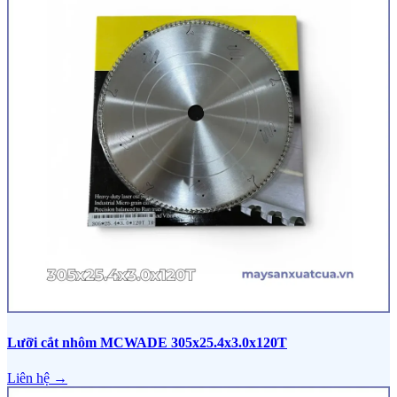
Lưỡi cắt nhôm MCWADE 305x25.4x3.0x120T
Liên hệ →