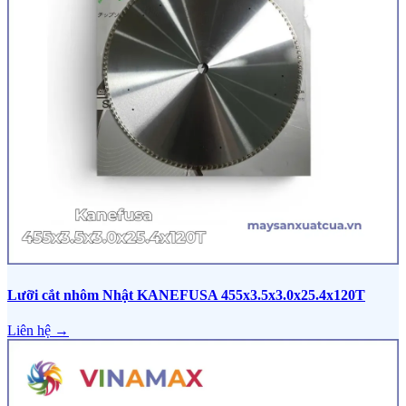
Lưỡi cắt nhôm Nhật KANEFUSA 455x3.5x3.0x25.4x120T
Liên hệ →