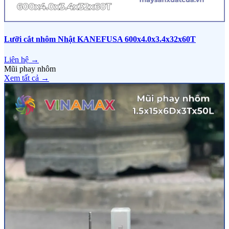
Lưỡi cắt nhôm Nhật KANEFUSA 600x4.0x3.4x32x60T
Liên hệ →
Mũi phay nhôm
Xem tất cả →