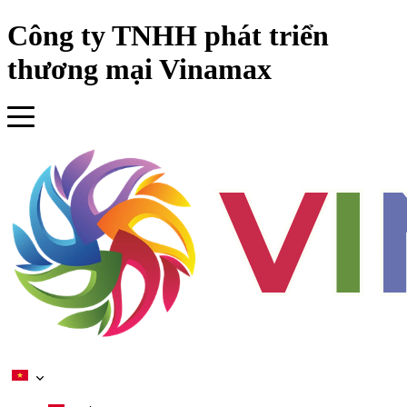
Công ty TNHH phát triển
se menu
thương mại Vinamax
ubmenu
ubmenu
ubmenu
ubmenu