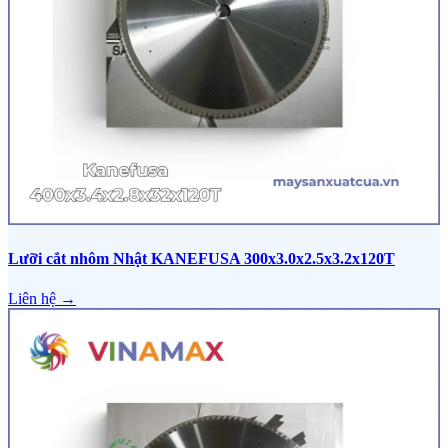
Lưỡi cắt nhôm Nhật KANEFUSA 300x3.0x2.5x3.2x120T
Liên hệ →